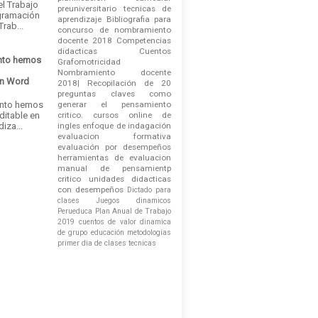
el Trabajo
preuniversitario
tecnicas de
gramación
aprendizaje
Bibliografia para
rab...
concurso de nombramiento
docente 2018
Competencias
didacticas
Cuentos
nto hemos
Grafomotricidad
Nombramiento docente
en Word
2018| Recopilación de 20
e
preguntas claves
como
ánto hemos
generar el pensamiento
ditable en
critico.
cursos online de
iza...
ingles
enfoque de indagación
evaluacion formativa
evaluación por desempeños
herramientas de evaluacion
manual de pensamientp
critico
unidades didacticas
con desempeños
Dictado para
clases
Juegos dinamicos
Perueduca
Plan Anual de Trabajo
2019
cuentos de valor
dinamica
de grupo
educación
metodologias
primer dia de clases
tecnicas