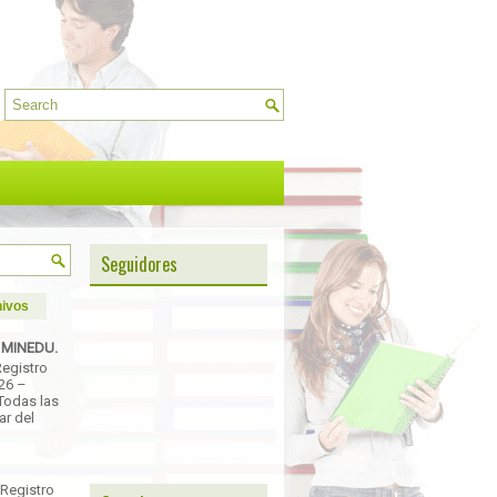
Seguidores
ivos
- MINEDU.
Registro
026 –
Todas las
ar del
 Registro