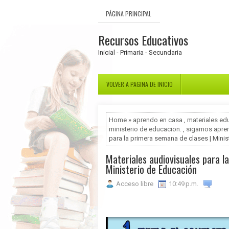
PÁGINA PRINCIPAL
Recursos Educativos
Inicial - Primaria - Secundaria
VOLVER A PAGINA DE INICIO
Home
»
aprendo en casa
,
materiales ed
ministerio de educacion.
,
sigamos apre
para la primera semana de clases | Mini
Materiales audiovisuales para l
Ministerio de Educación
Acceso libre
10:49 p.m.