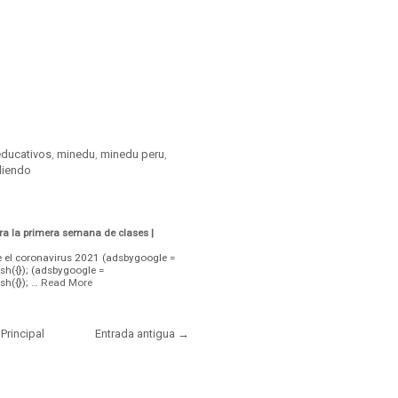
educativos
,
minedu
,
minedu peru
,
diendo
ra la primera semana de clases |
e el coronavirus 2021 (adsbygoogle =
sh({}); (adsbygoogle =
sh({}); …
Read More
Principal
Entrada antigua →