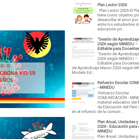
Plan Lector 2026
Plan Lector 2026 El Pl
tiene como objetivo pri
desarrollar el amor por 
entre los estudiantes d
educación pri...
“Sesión de Aprendizaj
2026 según MINEDU –
Editable para Docente
“Sesión de Aprendizaj
2026 según MINEDU –
Editable para Docentes
de Aprendizaje Marzo 2026 según M
Modelo Ed...
Refuerzo Escolar CO
- MINEDU
Refuerzo Escolar
COMUNICACIÓN - MINE
material educativo del 
de Educación del Perú
en el refuerzo de la comuni...
Plan Anual, Unidades y
2026 - Educación para 
MINEDU
Plan Anual, Unidades y