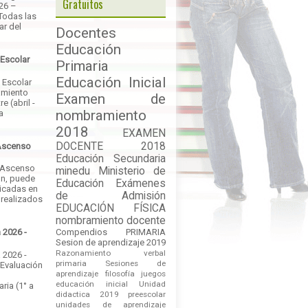
Gratuitos
026 –
Todas las
ar del
Docentes
Educación
 Escolar
Primaria
Educación Inicial
 Escolar
amiento
Examen de
e (abril -
nombramiento
a
2018
EXAMEN
DOCENTE 2018
Ascenso
Educación Secundaria
 Ascenso
minedu
Ministerio de
ón, puede
Educación
Exámenes
licadas en
de Admisión
 realizados
EDUCACIÓN FÍSICA
nombramiento docente
Compendios
PRIMARIA
 2026 -
Sesion de aprendizaje 2019
Razonamiento verbal
 2026 -
primaria
Sesiones de
 Evaluación
aprendizaje
filosofía
juegos
educación inicial
Unidad
ria (1° a
didactica 2019
preescolar
unidades de aprendizaje