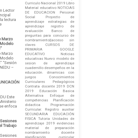
Curriculo Nacional 2019
Libro
Material educativo
NOTICIAS
an Lector
DE EDUCACION
Personal
ncipal
Social
Proyecto de
la lectura
aprendizaje
estrategias de
e
aprendizaje
registro de
evaluación
Banco de
preguntas para concurso de
e Marzo
nombramiento||acceso sin
 Modelo
claves
CURSOS DE
s”
PRIMARIA
GOOGLE
e Marzo
EDUCATIVO
Noticias
 Modelo
educativas
Nuevo modelo de
” “Sesión
sesion de aprendizaje
INEDU –
cuadernillo
desempeños en la
educación.
dinamicas con
juegos
Conocimientos
Curriculares Pedagógicos
MUNICACIÓN
Contrata docente 2019
DCN
2019
Educación Basica
Alternativa
Enfoque de
DU Este
competencias
Planificación
Ministerio
didactica
Programación
 se enfoca
Curricular.
Registro auxiliar
SECUNDARIA EDUCACIÓN
FISICA
Tutoria
Unidades de
 Sesiones
aprendizaje 2019
evidencias
el Trabajo
material de preparación
nombramiento docente
 Sesiones
planificación curricular