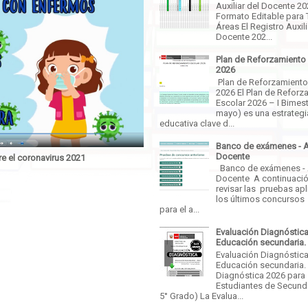
Auxiliar del Docente 2
Formato Editable para 
Áreas El Registro Auxili
Docente 202...
Plan de Reforzamiento
2026
Plan de Reforzamiento
2026 El Plan de Reforz
Escolar 2026 – I Bimestr
mayo) es una estrategi
educativa clave d...
Banco de exámenes - 
Docente
e el coronavirus 2021
Banco de exámenes -
Docente A continuaci
revisar las pruebas ap
los últimos concursos
para el a...
Evaluación Diagnóstica
Educación secundaria.
Evaluación Diagnóstica
Educación secundaria.
Diagnóstica 2026 para
Estudiantes de Secunda
5° Grado) La Evalua...