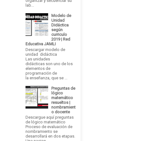
organizar y secuenciar su
lab...
Modelo de
Unidad
Didáctica
según
curriculo
2019 | Red
Educativa JAMLI
Descargar modelo de
unidad didáctica
Las unidades
didácticas son uno de los
elementos de
programación de
la enseñanza, que se ...
Preguntas de
lógico
matemático
resueltos |
nombramient
o docente
Descargue aquí preguntas
de lógico matemático
Proceso de evaluación de
nombramiento se
desarrollará en dos etapas.
Una nacion...