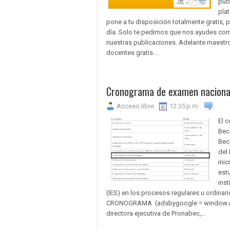
pub
pla
pone a tu disposición totalmente gratis,
día. Solo te pedimos que nos ayudes com
nuestras publicaciones. Adelante maest
docentes gratis....
Cronograma de examen nacion
Acceso libre
12:35 p.m.
El 
Bec
Bec
del
inic
est
ins
(IES) en los procesos regulares u ordi
CRONOGRAMA (adsbygoogle = window.adsb
directora ejecutiva de Pronabec,...