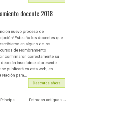
ramiento docente 2018
ención nuevo proceso de
cripción! Este año los docentes que
nscribieron en alguno de los
cursos de Nombramiento
cir confirmaron correctamente su
 deberán inscribirse al presente
e se publicará en esta web, es
a Nación para...
Descarga ahora
Principal
Entradas antiguas →