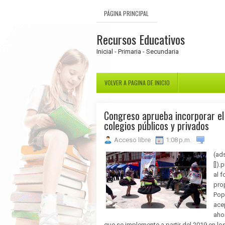
PÁGINA PRINCIPAL
Recursos Educativos
Inicial - Primaria - Secundaria
VOLVER A PAGINA DE INICIO
Congreso aprueba incorporar el 
colegios públicos y privados
Acceso libre
1:08 p.m.
(ad
[]).
al f
pro
Pop
ace
aho
que se implemente a partir del 2019 en lo