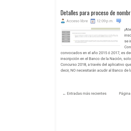
Detalles para proceso de nomb
Acceso libre
12:09 p.m.
¡At
ins
se i
Con
convocados en el año 2015 ó 2017, es de
inscripción en el Banco de la Nación, solo
Concurso 2018, a través del aplicativo qu
decir, NO necesitarán acudir al Banco de l
← Entradas más recientes
Página 