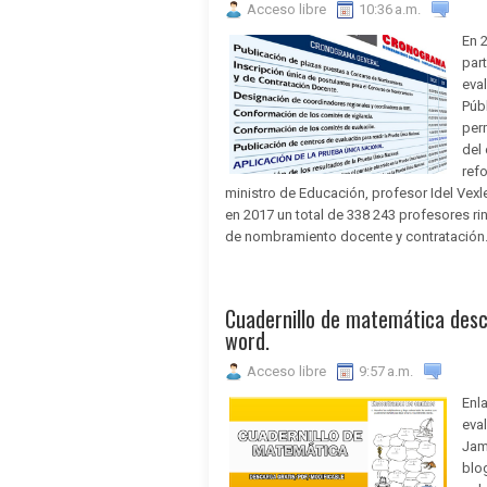
Acceso libre
10:36 a.m.
En 
par
eva
Públ
perm
del
ref
ministro de Educación, profesor Idel Vexle
en 2017 un total de 338 243 profesores ri
de nombramiento docente y contratación.
Cuadernillo de matemática desc
word.
Acceso libre
9:57 a.m.
Enl
eva
Jam
blog