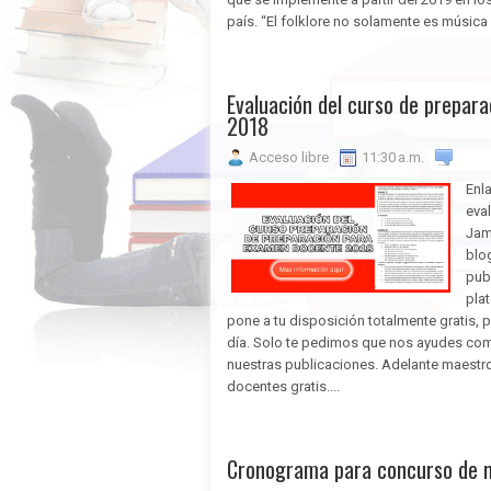
país. “El folklore no solamente es música y
Evaluación del curso de prepar
2018
Acceso libre
11:30 a.m.
Enl
eva
Jam
blog
pub
pla
pone a tu disposición totalmente gratis,
día. Solo te pedimos que nos ayudes com
nuestras publicaciones. Adelante maest
docentes gratis....
Cronograma para concurso de 