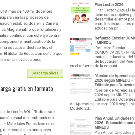
Plan Lector 2026
Plan Lector 2026 El Pl
2018, más de 400 mil docentes
tiene como objetivo pri
ticiparán en los procesos de
desarrollar el amor por 
luación establecidos en la Carrera
entre los estudiantes d
educación pri...
ica Magisterial, lo que fortalecerá y
itirá continuar con este eje central
Refuerzo Escolar CO
 componente meritocrático de la
- MINEDU
orma educativa, destacó hoy el
Refuerzo Escolar
COMUNICACIÓN - MINE
r: El titular de Educación señaló que
material educativo del 
ndieron las evaluaciones
de Educación del Perú
..
en el refuerzo de la comuni...
Descarga ahora
“Sesión de Aprendizaj
2026 según MINEDU –
Editable para Docente
arga gratis en formato
“Sesión de Aprendizaj
2026 según MINEDU –
Editable para Docentes
de Aprendizaje Marzo 2026 según M
Modelo Ed...
ace de interés AQUÍ: Todo sobre
luación anual de nombramiento
Plan Anual, Unidades y
2026 - Educación para 
li – Materiales Educativos es un
MINEDU
, que recopila las principales
Plan Anual, Unidades y