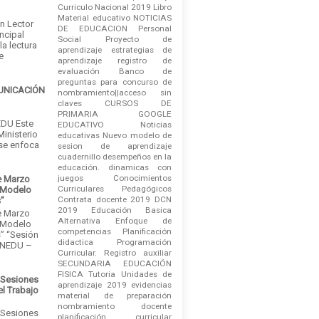
Curriculo Nacional 2019
Libro
Material educativo
NOTICIAS
an Lector
DE EDUCACION
Personal
ncipal
Social
Proyecto de
la lectura
aprendizaje
estrategias de
e
aprendizaje
registro de
evaluación
Banco de
preguntas para concurso de
MUNICACIÓN
nombramiento||acceso sin
claves
CURSOS DE
PRIMARIA
GOOGLE
DU Este
EDUCATIVO
Noticias
Ministerio
educativas
Nuevo modelo de
 se enfoca
sesion de aprendizaje
cuadernillo
desempeños en la
educación.
dinamicas con
juegos
Conocimientos
e Marzo
Curriculares Pedagógicos
 Modelo
Contrata docente 2019
DCN
s”
2019
Educación Basica
e Marzo
Alternativa
Enfoque de
 Modelo
competencias
Planificación
” “Sesión
didactica
Programación
INEDU –
Curricular.
Registro auxiliar
SECUNDARIA EDUCACIÓN
FISICA
Tutoria
Unidades de
 Sesiones
aprendizaje 2019
evidencias
el Trabajo
material de preparación
nombramiento docente
 Sesiones
planificación curricular