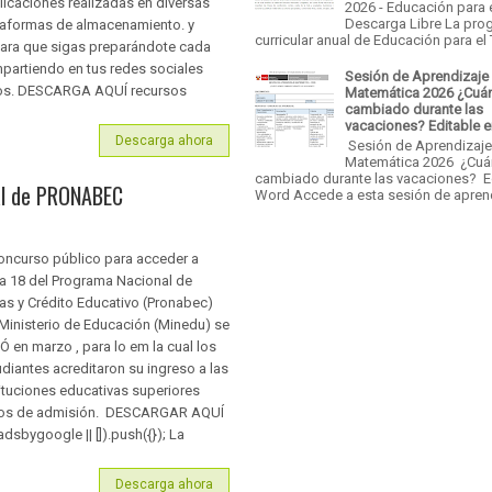
licaciones realizadas en diversas
2026 - Educación para 
Descarga Libre La pro
taformas de almacenamiento. y
curricular anual de Educación para el T
 para que sigas preparándote cada
partiendo en tus redes sociales
Sesión de Aprendizaje
ros. DESCARGA AQUÍ recursos
Matemática 2026 ¿Cuá
cambiado durante las
vacaciones? Editable 
Descarga ahora
Sesión de Aprendizaj
Matemática 2026 ¿Cu
cambiado durante las vacaciones? E
al de PRONABEC
Word Accede a esta sesión de aprend
concurso público para acceder a
a 18 del Programa Nacional de
as y Crédito Educativo (Pronabec)
 Ministerio de Educación (Minedu) se
iÓ en marzo , para lo em la cual los
udiantes acreditaron su ingreso a las
tituciones educativas superiores
narios de admisión. DESCARGAR AQUÍ
ygoogle || []).push({}); La
Descarga ahora