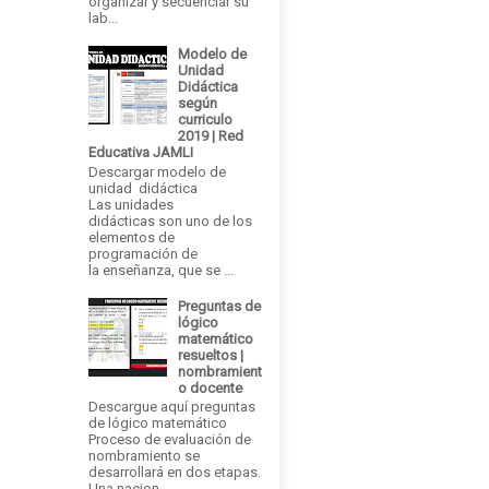
organizar y secuenciar su
lab...
Modelo de
Unidad
Didáctica
según
curriculo
2019 | Red
Educativa JAMLI
Descargar modelo de
unidad didáctica
Las unidades
didácticas son uno de los
elementos de
programación de
la enseñanza, que se ...
Preguntas de
lógico
matemático
resueltos |
nombramient
o docente
Descargue aquí preguntas
de lógico matemático
Proceso de evaluación de
nombramiento se
desarrollará en dos etapas.
Una nacion...