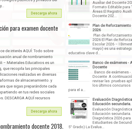
Auxiliar del Docente 2
...
Formato Editable para 
Áreas El Registro Auxili
Descarga ahora
Docente 202...
Plan de Reforzamiento
ación para examen docente
2026
Plan de Reforzamiento
2026 El Plan de Reforz
Escolar 2026 – I Bimestr
mayo) es una estrategi
ace de interés AQUÍ: Todo sobre
educativa clave d...
luación anual de nombramiento
Banco de exámenes - 
li – Materiales Educativos es un
Docente
, que recopila las principales
Banco de exámenes -
licaciones realizadas en diversas
Docente A continuaci
taformas de almacenamiento. y
revisar las pruebas ap
los últimos concursos
 para que sigas preparándote cada
para el a...
partiendo en tus redes sociales
ros. DESCARGA AQUÍ recursos
Evaluación Diagnóstica
Educación secundaria.
Evaluación Diagnóstica
Descarga ahora
Educación secundaria.
Diagnóstica 2026 para
Estudiantes de Secunda
nombramiento docente 2018.
5° Grado) La Evalua...