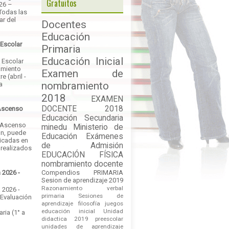
Gratuitos
026 –
Todas las
ar del
Docentes
Educación
 Escolar
Primaria
Educación Inicial
 Escolar
amiento
Examen de
e (abril -
nombramiento
a
2018
EXAMEN
DOCENTE 2018
Ascenso
Educación Secundaria
 Ascenso
minedu
Ministerio de
ón, puede
Educación
Exámenes
licadas en
de Admisión
 realizados
EDUCACIÓN FÍSICA
nombramiento docente
Compendios
PRIMARIA
 2026 -
Sesion de aprendizaje 2019
Razonamiento verbal
 2026 -
primaria
Sesiones de
 Evaluación
aprendizaje
filosofía
juegos
educación inicial
Unidad
ria (1° a
didactica 2019
preescolar
unidades de aprendizaje