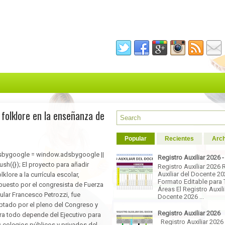
folklore en la enseñanza de
Popular
Recientes
Arch
sbygoogle = window.adsbygoogle ||
Registro Auxiliar 2026 
push({}); El proyecto para añadir
Registro Auxiliar 2026 
Auxiliar del Docente 2
olklore a la currícula escolar,
Formato Editable para 
puesto por el congresista de Fuerza
Áreas El Registro Auxili
ular Francesco Petrozzi, fue
Docente 2026 ...
ptado por el pleno del Congreso y
Registro Auxiliar 2026
ra todo depende del Ejecutivo para
Registro Auxiliar 2026
s colegios públicos y privados del