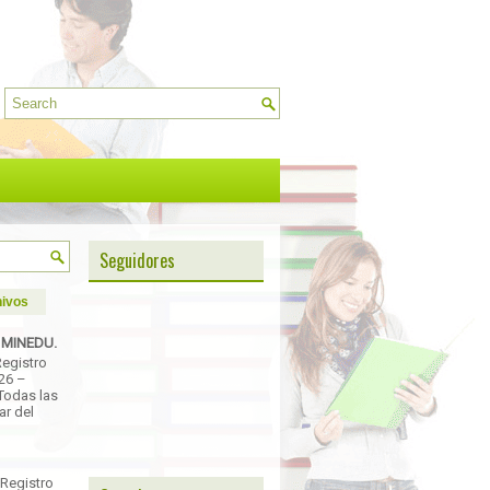
Seguidores
ivos
- MINEDU.
Registro
026 –
Todas las
ar del
 Registro