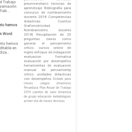
el Trabajo
preuniversitario
tecnicas de
gramación
aprendizaje
Bibliografia para
rab...
concurso de nombramiento
docente 2018
Competencias
didacticas
Cuentos
nto hemos
Grafomotricidad
Nombramiento docente
en Word
2018| Recopilación de 20
e
preguntas claves
como
ánto hemos
generar el pensamiento
ditable en
critico.
cursos online de
iza...
ingles
enfoque de indagación
evaluacion formativa
evaluación por desempeños
herramientas de evaluacion
manual de pensamientp
critico
unidades didacticas
con desempeños
Dictado para
clases
Juegos dinamicos
Perueduca
Plan Anual de Trabajo
2019
cuentos de valor
dinamica
de grupo
educación
metodologias
primer dia de clases
tecnicas