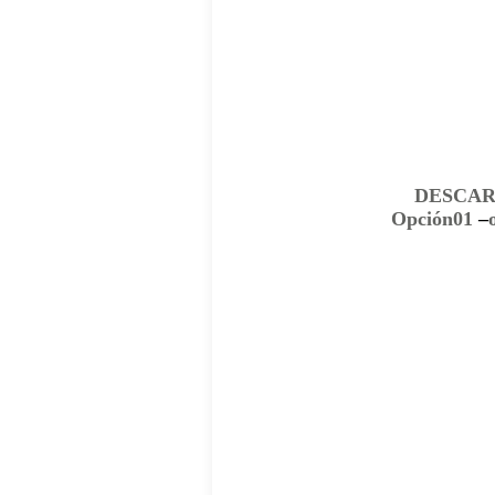
DESCA
Opción01
–