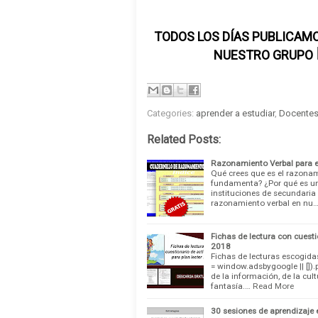
TODOS LOS DÍAS PUBLICAMO
NUESTRO GRUPO
Categories:
aprender a estudiar
,
Docente
Related Posts:
Razonamiento Verbal para 
Qué crees que es el razonam
fundamenta? ¿Por qué es un
instituciones de secundaria 
razonamiento verbal en nu
Fichas de lectura con cuesti
2018
Fichas de lecturas escogida
= window.adsbygoogle || []).p
de la información, de la cult
fantasía.…
Read More
30 sesiones de aprendizaje 