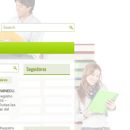
Seguidores
ivos
- MINEDU.
Registro
026 –
Todas las
ar del
 Registro