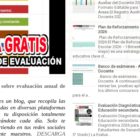
Auxiliar del Docente 2
Formato Editable para 
Áreas El Registro Auxili
Docente 202...
Plan de Reforzamiento
2026
Plan de Reforzamiento
2026 El Plan de Reforz
Escolar 2026 – I Bimestr
mayo) es una estrategi
educativa clave d...
Banco de exámenes - 
Docente
Banco de exámenes -
Docente A continuaci
 sobre evaluación anual de
revisar las pruebas ap
los últimos concursos
para el a...
es un blog, que recopila las
Evaluación Diagnóstica
adas en diversas plataformas
Educación secundaria.
tu disposición totalmente
Evaluación Diagnóstica
rándote cada día. Solo te
Educación secundaria.
Diagnóstica 2026 para
iendo en tus redes sociales
Estudiantes de Secunda
ante maestros.
DESCARGA
5° Grado) La Evalua...