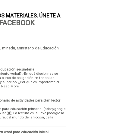
S MATERIALES. ÚNETE A
FACEBOOK
s
,
minedu
,
Ministerio de Educación
educación secundaria
iento verbal? ¿En qué disciplinas se
 curso de obligación en todas las
y superior? ¿Por qué es importante el
…
Read More
onario de actividades para plan lector
s para educación primaria. (adsbygoogle
ush({}); La lectura es la llave prodigiosa
ura, del mundo de la ficción, de la
en word para educación inicial