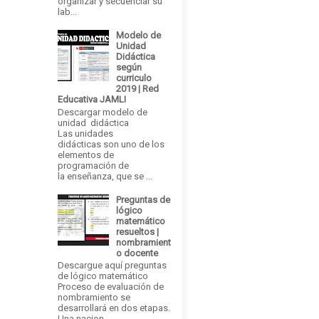
organizar y secuenciar su
lab...
Modelo de
Unidad
Didáctica
según
curriculo
2019 | Red
Educativa JAMLI
Descargar modelo de
unidad didáctica
Las unidades
didácticas son uno de los
elementos de
programación de
la enseñanza, que se ...
Preguntas de
lógico
matemático
resueltos |
nombramient
o docente
Descargue aquí preguntas
de lógico matemático
Proceso de evaluación de
nombramiento se
desarrollará en dos etapas.
Una nacion...