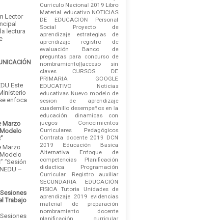
Curriculo Nacional 2019
Libro
Material educativo
NOTICIAS
an Lector
DE EDUCACION
Personal
ncipal
Social
Proyecto de
la lectura
aprendizaje
estrategias de
e
aprendizaje
registro de
evaluación
Banco de
preguntas para concurso de
MUNICACIÓN
nombramiento||acceso sin
claves
CURSOS DE
PRIMARIA
GOOGLE
DU Este
EDUCATIVO
Noticias
Ministerio
educativas
Nuevo modelo de
 se enfoca
sesion de aprendizaje
cuadernillo
desempeños en la
educación.
dinamicas con
juegos
Conocimientos
e Marzo
Curriculares Pedagógicos
 Modelo
Contrata docente 2019
DCN
s”
2019
Educación Basica
e Marzo
Alternativa
Enfoque de
 Modelo
competencias
Planificación
” “Sesión
didactica
Programación
INEDU –
Curricular.
Registro auxiliar
SECUNDARIA EDUCACIÓN
FISICA
Tutoria
Unidades de
 Sesiones
aprendizaje 2019
evidencias
el Trabajo
material de preparación
nombramiento docente
 Sesiones
planificación curricular