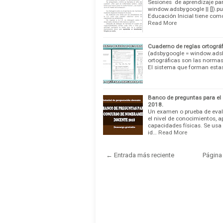
Sesiones de aprendizaje par
window.adsbygoogle || []).pu
Educación Inicial tiene como
Read More
Cuaderno de reglas ortográfi
(adsbygoogle = window.adsbyg
ortográficas son las normas 
El sistema que forman est
Banco de preguntas para e
2018.
Un examen o prueba de eval
el nivel de conocimientos, a
capacidades físicas. Se us
id…
Read More
← Entrada más reciente
Página 