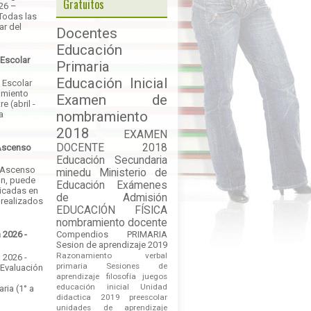
Gratuitos
026 –
Todas las
ar del
Docentes
Educación
 Escolar
Primaria
Educación Inicial
 Escolar
amiento
Examen de
e (abril -
nombramiento
a
2018
EXAMEN
DOCENTE 2018
Ascenso
Educación Secundaria
 Ascenso
minedu
Ministerio de
ón, puede
Educación
Exámenes
licadas en
de Admisión
 realizados
EDUCACIÓN FÍSICA
nombramiento docente
Compendios
PRIMARIA
 2026 -
Sesion de aprendizaje 2019
Razonamiento verbal
 2026 -
primaria
Sesiones de
 Evaluación
aprendizaje
filosofía
juegos
educación inicial
Unidad
ria (1° a
didactica 2019
preescolar
unidades de aprendizaje