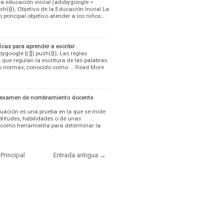
a educación inicial (adsbygoogle =
sh({}); Objetivo de la Educación Inicial La
 principal objetivo atender a los niños…
cas para aprender a escribir
oogle || []).push({}); Las reglas
que regulan la escritura de las palabras.
as normas, conocido como …
Read More
l examen de nombramiento docente
uación es una prueba en la que se mide
ptitudes, habilidades o de unas
a como herramienta para determinar la
Principal
Entrada antigua →