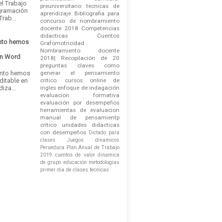
el Trabajo
preuniversitario
tecnicas de
gramación
aprendizaje
Bibliografia para
rab...
concurso de nombramiento
docente 2018
Competencias
didacticas
Cuentos
nto hemos
Grafomotricidad
Nombramiento docente
en Word
2018| Recopilación de 20
e
preguntas claves
como
ánto hemos
generar el pensamiento
ditable en
critico.
cursos online de
iza...
ingles
enfoque de indagación
evaluacion formativa
evaluación por desempeños
herramientas de evaluacion
manual de pensamientp
critico
unidades didacticas
con desempeños
Dictado para
clases
Juegos dinamicos
Perueduca
Plan Anual de Trabajo
2019
cuentos de valor
dinamica
de grupo
educación
metodologias
primer dia de clases
tecnicas