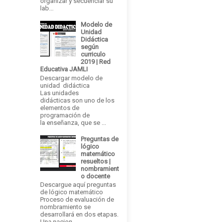
organizar y secuenciar su
lab...
Modelo de
Unidad
Didáctica
según
curriculo
2019 | Red
Educativa JAMLI
Descargar modelo de
unidad didáctica
Las unidades
didácticas son uno de los
elementos de
programación de
la enseñanza, que se ...
Preguntas de
lógico
matemático
resueltos |
nombramient
o docente
Descargue aquí preguntas
de lógico matemático
Proceso de evaluación de
nombramiento se
desarrollará en dos etapas.
Una nacion...