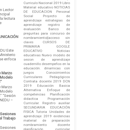
Curriculo Nacional 2019
Libro
Material educativo
NOTICIAS
an Lector
DE EDUCACION
Personal
ncipal
Social
Proyecto de
la lectura
aprendizaje
estrategias de
e
aprendizaje
registro de
evaluación
Banco de
preguntas para concurso de
MUNICACIÓN
nombramiento||acceso sin
claves
CURSOS DE
PRIMARIA
GOOGLE
DU Este
EDUCATIVO
Noticias
Ministerio
educativas
Nuevo modelo de
 se enfoca
sesion de aprendizaje
cuadernillo
desempeños en la
educación.
dinamicas con
juegos
Conocimientos
e Marzo
Curriculares Pedagógicos
 Modelo
Contrata docente 2019
DCN
s”
2019
Educación Basica
e Marzo
Alternativa
Enfoque de
 Modelo
competencias
Planificación
” “Sesión
didactica
Programación
INEDU –
Curricular.
Registro auxiliar
SECUNDARIA EDUCACIÓN
FISICA
Tutoria
Unidades de
 Sesiones
aprendizaje 2019
evidencias
el Trabajo
material de preparación
nombramiento docente
 Sesiones
planificación curricular