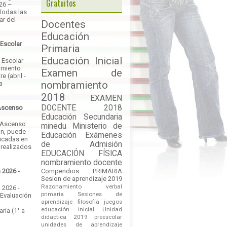
Gratuitos
026 –
Todas las
ar del
Docentes
Educación
 Escolar
Primaria
Educación Inicial
 Escolar
amiento
Examen de
e (abril -
nombramiento
a
2018
EXAMEN
DOCENTE 2018
Ascenso
Educación Secundaria
 Ascenso
minedu
Ministerio de
ón, puede
Educación
Exámenes
licadas en
de Admisión
 realizados
EDUCACIÓN FÍSICA
nombramiento docente
Compendios
PRIMARIA
 2026 -
Sesion de aprendizaje 2019
Razonamiento verbal
 2026 -
primaria
Sesiones de
 Evaluación
aprendizaje
filosofía
juegos
educación inicial
Unidad
ria (1° a
didactica 2019
preescolar
unidades de aprendizaje