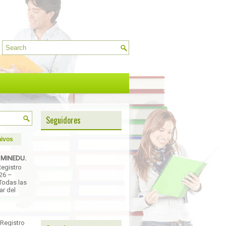
Seguidores
ivos
- MINEDU.
Registro
026 –
Todas las
ar del
 Registro