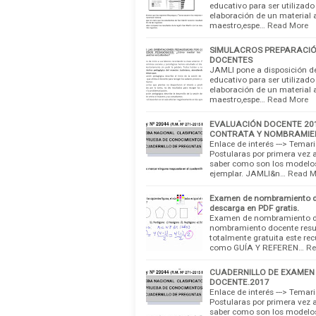
educativo para ser utiliza
elaboración de un material 
maestro,espe…
Read More
SIMULACROS PREPARACI
DOCENTES
JAMLI pone a disposición de
educativo para ser utiliza
elaboración de un material 
maestro,espe…
Read More
EVALUACIÓN DOCENTE 201
CONTRATA Y NOMBRAMIE
Enlace de interés ---> Tema
Postularas por primera vez a
saber como son los modelo
ejemplar. JAMLI&n…
Read M
Examen de nombramiento doc
descarga en PDF gratis.
Examen de nombramiento d
nombramiento docente resue
totalmente gratuita este rec
como GUÍA Y REFEREN…
Re
CUADERNILLO DE EXAMEN
DOCENTE.2017
Enlace de interés ---> Tema
Postularas por primera vez a
saber como son los modelo