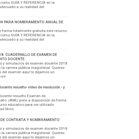
do como GUÍA Y REFERENCIA en la
adecuado a su realidad del
ÓN PARA NOMBRAMIENTO ANUAL DE
 forma totalmente gratuita este recurso
do como GUÍA Y REFERENCIA en la
adecuado a su realidad del
8: CUADERNILLO DE EXAMEN DE
NTO DOCENTE.
rio y simulacros de examen docente 2018
 la carrera publica magisterial. Quieres
s del examen aquí te dejamos un
ore
ente resuelto- vídeo de resolución - y
ocente resuelto Examen de
lto JAMLI pone a disposición de forma
urso educativo para ser utilizado
ad More
 DE CONTRATA Y NOMBRAMIENTO
rio y simulacros de examen docente 2018
 la carrera publica magisterial. Quieres
s del examen aquí te dejamos un