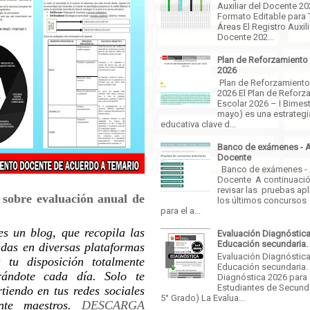
Auxiliar del Docente 2
Formato Editable para 
Áreas El Registro Auxili
Docente 202...
Plan de Reforzamiento
2026
Plan de Reforzamiento
2026 El Plan de Reforz
Escolar 2026 – I Bimestr
mayo) es una estrategi
educativa clave d...
Banco de exámenes - 
Docente
Banco de exámenes -
Docente A continuaci
revisar las pruebas ap
 sobre evaluación anual de
los últimos concursos
para el a...
es un blog, que recopila las
Evaluación Diagnóstica
Educación secundaria.
adas en diversas plataformas
Evaluación Diagnóstica
tu disposición totalmente
Educación secundaria.
rándote cada día. Solo te
Diagnóstica 2026 para
Estudiantes de Secunda
iendo en tus redes sociales
5° Grado) La Evalua...
ante maestros.
DESCARGA