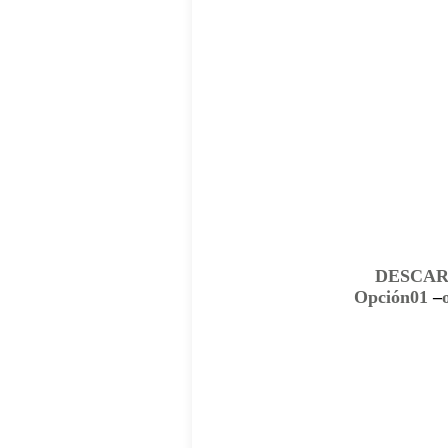
DESCA
Opción01
–