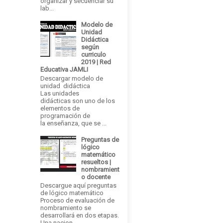
organizar y secuenciar su
lab...
Modelo de
Unidad
Didáctica
según
curriculo
2019 | Red
Educativa JAMLI
Descargar modelo de
unidad didáctica
Las unidades
didácticas son uno de los
elementos de
programación de
la enseñanza, que se ...
Preguntas de
lógico
matemático
resueltos |
nombramient
o docente
Descargue aquí preguntas
de lógico matemático
Proceso de evaluación de
nombramiento se
desarrollará en dos etapas.
Una nacion...