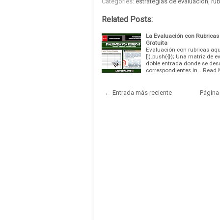
Categories:
estrategias de evaluación
,
rub
Related Posts:
La Evaluación con Rubricas 
Gratuita
Evaluación con rubricas aq
[]).push({}); Una matriz de e
doble entrada donde se desc
correspondientes in…
Read 
← Entrada más reciente
Página 