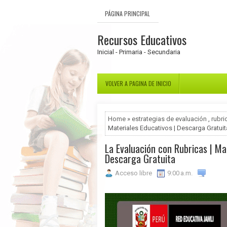
PÁGINA PRINCIPAL
Recursos Educativos
Inicial - Primaria - Secundaria
VOLVER A PAGINA DE INICIO
Home
»
estrategias de evaluación
,
rubri
Materiales Educativos | Descarga Gratuit
La Evaluación con Rubricas | Ma
Descarga Gratuita
Acceso libre
9:00 a.m.