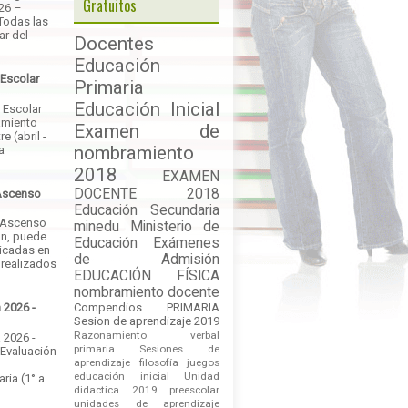
Gratuitos
026 –
Todas las
ar del
Docentes
Educación
 Escolar
Primaria
Educación Inicial
 Escolar
amiento
Examen de
e (abril -
nombramiento
a
2018
EXAMEN
DOCENTE 2018
Ascenso
Educación Secundaria
 Ascenso
minedu
Ministerio de
ón, puede
Educación
Exámenes
licadas en
de Admisión
 realizados
EDUCACIÓN FÍSICA
nombramiento docente
Compendios
PRIMARIA
 2026 -
Sesion de aprendizaje 2019
Razonamiento verbal
 2026 -
primaria
Sesiones de
 Evaluación
aprendizaje
filosofía
juegos
educación inicial
Unidad
ria (1° a
didactica 2019
preescolar
unidades de aprendizaje