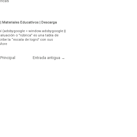
ricas
| Materiales Educativos | Descarga
uí (adsbygoogle = window.adsbygoogle ||
valuación o "rúbrica" es una tabla de
ribe la “escala de logro” con sus
More
Principal
Entrada antigua →