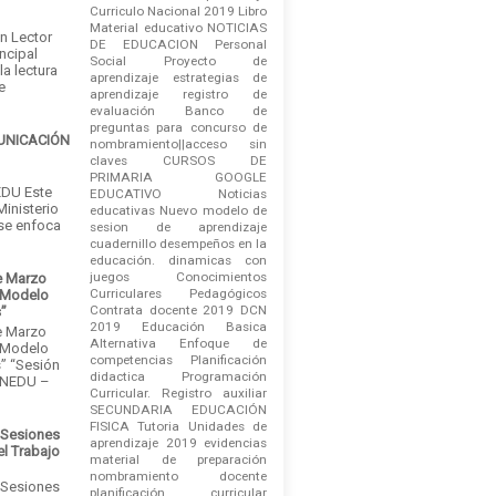
Curriculo Nacional 2019
Libro
Material educativo
NOTICIAS
an Lector
DE EDUCACION
Personal
ncipal
Social
Proyecto de
la lectura
aprendizaje
estrategias de
e
aprendizaje
registro de
evaluación
Banco de
preguntas para concurso de
MUNICACIÓN
nombramiento||acceso sin
claves
CURSOS DE
PRIMARIA
GOOGLE
DU Este
EDUCATIVO
Noticias
Ministerio
educativas
Nuevo modelo de
 se enfoca
sesion de aprendizaje
cuadernillo
desempeños en la
educación.
dinamicas con
juegos
Conocimientos
e Marzo
Curriculares Pedagógicos
 Modelo
Contrata docente 2019
DCN
s”
2019
Educación Basica
e Marzo
Alternativa
Enfoque de
 Modelo
competencias
Planificación
” “Sesión
didactica
Programación
INEDU –
Curricular.
Registro auxiliar
SECUNDARIA EDUCACIÓN
FISICA
Tutoria
Unidades de
 Sesiones
aprendizaje 2019
evidencias
el Trabajo
material de preparación
nombramiento docente
 Sesiones
planificación curricular