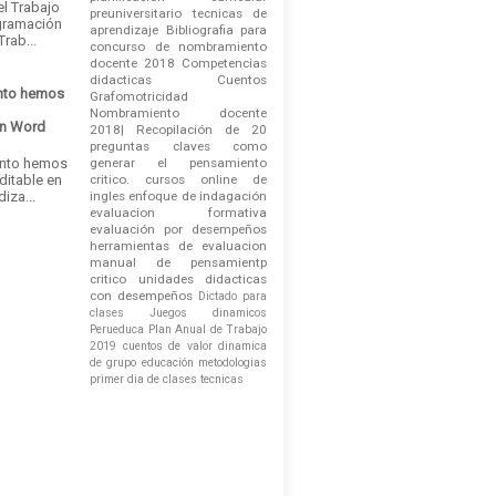
el Trabajo
preuniversitario
tecnicas de
gramación
aprendizaje
Bibliografia para
rab...
concurso de nombramiento
docente 2018
Competencias
didacticas
Cuentos
nto hemos
Grafomotricidad
Nombramiento docente
en Word
2018| Recopilación de 20
e
preguntas claves
como
ánto hemos
generar el pensamiento
ditable en
critico.
cursos online de
iza...
ingles
enfoque de indagación
evaluacion formativa
evaluación por desempeños
herramientas de evaluacion
manual de pensamientp
critico
unidades didacticas
con desempeños
Dictado para
clases
Juegos dinamicos
Perueduca
Plan Anual de Trabajo
2019
cuentos de valor
dinamica
de grupo
educación
metodologias
primer dia de clases
tecnicas