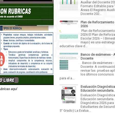
Auxiliar del Docente 2
Formato Editable para 
Áreas El Registro Auxili
Docente 202...
Plan de Reforzamiento
2026
Plan de Reforzamiento
2026 El Plan de Reforz
Escolar 2026 – I Bimestr
mayo) es una estrategi
educativa clave d...
Banco de exámenes - 
Docente
Banco de exámenes -
Docente A continuaci
revisar las pruebas ap
los últimos concursos
para el a...
Evaluación Diagnóstica
ubricas aquí
Educación secundaria.
Evaluación Diagnóstica
Educación secundaria.
Diagnóstica 2026 para
Estudiantes de Secunda
5° Grado) La Evalua...