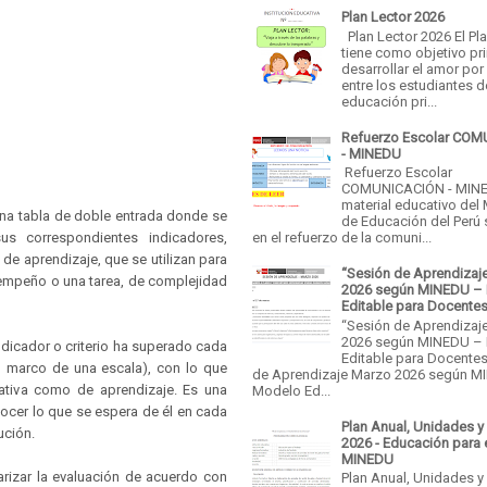
Plan Lector 2026
Plan Lector 2026 El Pl
tiene como objetivo pri
desarrollar el amor por 
entre los estudiantes d
educación pri...
Refuerzo Escolar CO
- MINEDU
Refuerzo Escolar
COMUNICACIÓN - MINE
material educativo del 
una tabla de doble entrada donde se
de Educación del Perú
us correspondientes indicadores,
en el refuerzo de la comuni...
de aprendizaje, que se utilizan para
“Sesión de Aprendizaj
empeño o una tarea, de complejidad
2026 según MINEDU –
Editable para Docente
“Sesión de Aprendizaj
2026 según MINEDU –
ndicador o criterio ha superado cada
Editable para Docentes
 marco de una escala), con lo que
de Aprendizaje Marzo 2026 según M
uativa como de aprendizaje. Es una
Modelo Ed...
ocer lo que se espera de él en cada
Plan Anual, Unidades y
ución.
2026 - Educación para 
MINEDU
arizar la evaluación de acuerdo con
Plan Anual, Unidades y