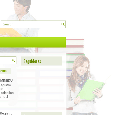
Seguidores
ivos
- MINEDU.
Registro
026 –
Todas las
ar del
 Registro